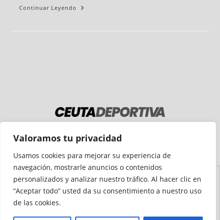
Continuar Leyendo
Medio auditado por
Valoramos tu privacidad
Usamos cookies para mejorar su experiencia de
navegación, mostrarle anuncios o contenidos
personalizados y analizar nuestro tráfico. Al hacer clic en
Aviso
Declaración de
Mapa del
Política de
Política de
“Aceptar todo” usted da su consentimiento a nuestro uso
Legal
Accesibilidad
Sitio
Cookies
Privacidad
de las cookies.