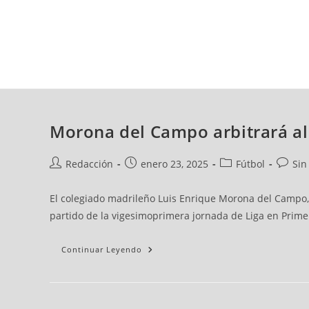
domingo, 09 ago, 2026
AD CEUTA
FÚTBOL
FÚTBOL SALA
BALO
Morona del Campo arbitrará al 
Redacción
enero 23, 2025
Fútbol
Sin
El colegiado madrileño Luis Enrique Morona del Campo, d
partido de la vigesimoprimera jornada de Liga en Primer
Continuar Leyendo