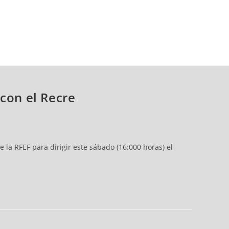
con el Recre
la RFEF para dirigir este sábado (16:000 horas) el