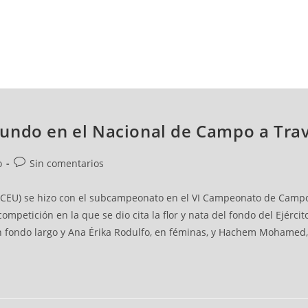
NCESTO
BALONMANO
WATERPOLO
POLIDEPORTIVO
undo en el Nacional de Campo a Travé
o
Sin comentarios
EU) se hizo con el subcampeonato en el VI Campeonato de Campo a 
petición en la que se dio cita la flor y nata del fondo del Ejércit
n fondo largo y Ana Érika Rodulfo, en féminas, y Hachem Mohamed, 