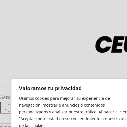
Valoramos tu privacidad
Aviso Legal
Declaración de Accesibilidad
Mapa del Sitio
Política de Cooki
Usamos cookies para mejorar su experiencia de
navegación, mostrarle anuncios o contenidos
personalizados y analizar nuestro tráfico. Al hacer clic e
“Aceptar todo” usted da su consentimiento a nuestro us
de las cookies.