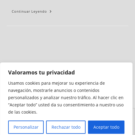
Continuar Leyendo
Valoramos tu privacidad
Usamos cookies para mejorar su experiencia de
Medio auditado por
navegación, mostrarle anuncios o contenidos
personalizados y analizar nuestro tráfico. Al hacer clic en
“Aceptar todo” usted da su consentimiento a nuestro uso
de las cookies.
Aviso
Declaración de
Mapa del
Política de
Política de
Legal
Accesibilidad
Sitio
Cookies
Privacidad
Personalizar
Rechazar todo
Aceptar todo