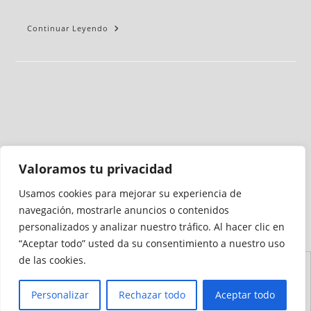
Continuar Leyendo
Valoramos tu privacidad
Usamos cookies para mejorar su experiencia de
Medio auditado por
navegación, mostrarle anuncios o contenidos
personalizados y analizar nuestro tráfico. Al hacer clic en
“Aceptar todo” usted da su consentimiento a nuestro uso
de las cookies.
Aviso
Declaración de
Mapa del
Política de
Política de
Legal
Accesibilidad
Sitio
Cookies
Privacidad
Personalizar
Rechazar todo
Aceptar todo