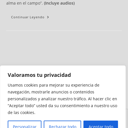
alma en el campo”.
(Incluye audios)
Continuar Leyendo
Valoramos tu privacidad
Usamos cookies para mejorar su experiencia de
Medio auditado por
navegación, mostrarle anuncios o contenidos
personalizados y analizar nuestro tráfico. Al hacer clic en
“Aceptar todo” usted da su consentimiento a nuestro uso
de las cookies.
Aviso
Declaración de
Mapa del
Política de
Política de
Legal
Accesibilidad
Sitio
Cookies
Privacidad
Personalizar
Rechazar todo
Aceptar todo