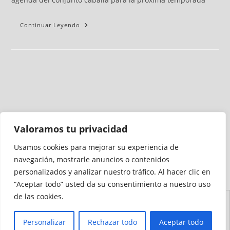
Continuar Leyendo
Valoramos tu privacidad
Usamos cookies para mejorar su experiencia de
Medio auditado por
navegación, mostrarle anuncios o contenidos
personalizados y analizar nuestro tráfico. Al hacer clic en
“Aceptar todo” usted da su consentimiento a nuestro uso
de las cookies.
Aviso
Declaración de
Mapa del
Política de
Política de
Legal
Accesibilidad
Sitio
Cookies
Privacidad
Personalizar
Rechazar todo
Aceptar todo