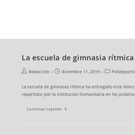
viernes, 07 ago, 2026
AD CEUTA
FÚTBOL
FÚTBOL SALA
BALO
La escuela de gimnasia rítmica
Redacción
diciembre 11, 2019
Polideporti
La escuela de gimnasia rítmica ha entregado este miérc
repartidos por la institución humanitaria en los próximo
Continuar Leyendo