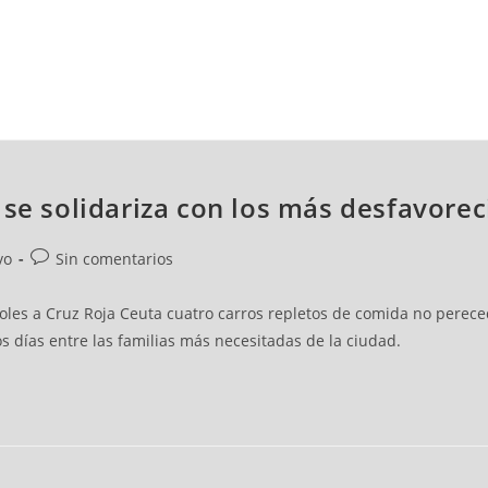
NCESTO
BALONMANO
WATERPOLO
POLIDEPORTIVO
 se solidariza con los más desfavore
vo
Sin comentarios
oles a Cruz Roja Ceuta cuatro carros repletos de comida no perec
s días entre las familias más necesitadas de la ciudad.