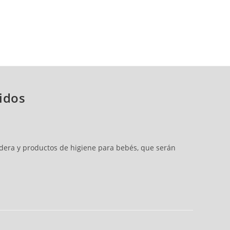
cidos
edera y productos de higiene para bebés, que serán