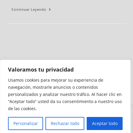
Continuar Leyendo
Valoramos tu privacidad
Usamos cookies para mejorar su experiencia de
Medio auditado por
navegación, mostrarle anuncios o contenidos
personalizados y analizar nuestro tráfico. Al hacer clic en
“Aceptar todo” usted da su consentimiento a nuestro uso
de las cookies.
Aviso
Declaración de
Mapa del
Política de
Política de
Legal
Accesibilidad
Sitio
Cookies
Privacidad
Personalizar
Rechazar todo
Aceptar todo