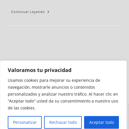
Continuar Leyendo
Valoramos tu privacidad
Usamos cookies para mejorar su experiencia de
Medio auditado por
navegación, mostrarle anuncios o contenidos
personalizados y analizar nuestro tráfico. Al hacer clic en
“Aceptar todo” usted da su consentimiento a nuestro uso
de las cookies.
Aviso
Declaración de
Mapa del
Política de
Política de
Legal
Accesibilidad
Sitio
Cookies
Privacidad
Personalizar
Rechazar todo
Aceptar todo