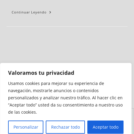
Continuar Leyendo
Valoramos tu privacidad
Usamos cookies para mejorar su experiencia de
Medio auditado por
navegación, mostrarle anuncios o contenidos
personalizados y analizar nuestro tráfico. Al hacer clic en
“Aceptar todo” usted da su consentimiento a nuestro uso
de las cookies.
Aviso
Declaración de
Mapa del
Política de
Política de
Legal
Accesibilidad
Sitio
Cookies
Privacidad
Personalizar
Rechazar todo
Aceptar todo