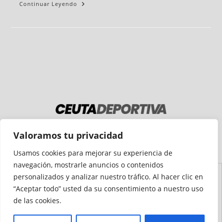
Continuar Leyendo
Medio auditado por
Valoramos tu privacidad
Usamos cookies para mejorar su experiencia de
navegación, mostrarle anuncios o contenidos
personalizados y analizar nuestro tráfico. Al hacer clic en
Aviso
Declaración de
Mapa del
Política de
Política de
“Aceptar todo” usted da su consentimiento a nuestro uso
Legal
Accesibilidad
Sitio
Cookies
Privacidad
de las cookies.