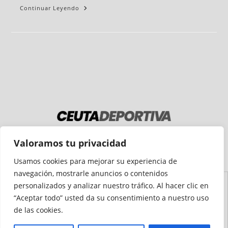
Continuar Leyendo
Medio auditado por
Valoramos tu privacidad
Usamos cookies para mejorar su experiencia de
navegación, mostrarle anuncios o contenidos
personalizados y analizar nuestro tráfico. Al hacer clic en
Aviso
Declaración de
Mapa del
Política de
Política de
“Aceptar todo” usted da su consentimiento a nuestro uso
Legal
Accesibilidad
Sitio
Cookies
Privacidad
de las cookies.