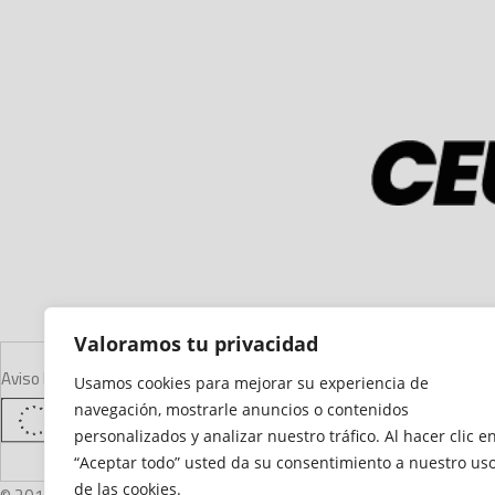
Valoramos tu privacidad
Aviso Legal
Declaración de Accesibilidad
Mapa del Sitio
Política de Cooki
Usamos cookies para mejorar su experiencia de
navegación, mostrarle anuncios o contenidos
personalizados y analizar nuestro tráfico. Al hacer clic e
“Aceptar todo” usted da su consentimiento a nuestro us
de las cookies.