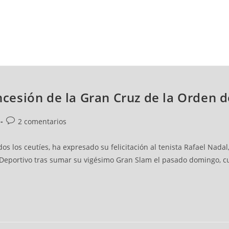
NCESTO
BALONMANO
WATERPOLO
POLIDEPORTIVO
oncesión de la Gran Cruz de la Orden 
2 comentarios
os los ceutíes, ha expresado su felicitación al tenista Rafael Nada
Deportivo tras sumar su vigésimo Gran Slam el pasado domingo, cu