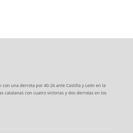
 con una derrota por 40-26 ante Castilla y León en la
s catalanas con cuatro victorias y dos derrotas en los