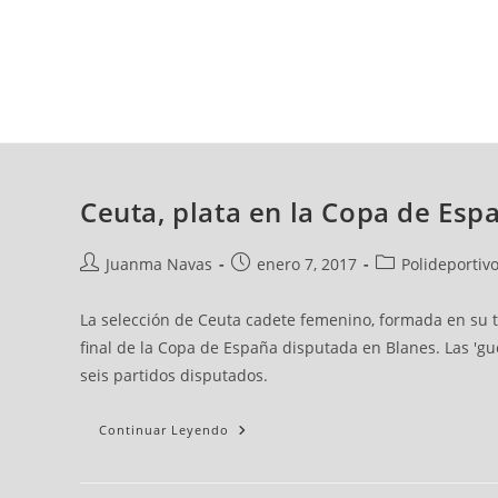
jueves, 06 ago, 2026
AD CEUTA
FÚTBOL
FÚTBOL SALA
BALO
Ceuta, plata en la Copa de Es
Juanma Navas
enero 7, 2017
Polideportiv
La selección de Ceuta cadete femenino, formada en su to
final de la Copa de España disputada en Blanes. Las 'gu
seis partidos disputados.
Continuar Leyendo