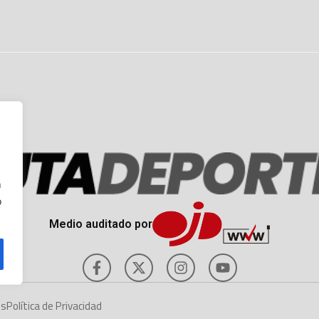
n
o
Medio auditado por
es
Política de Privacidad