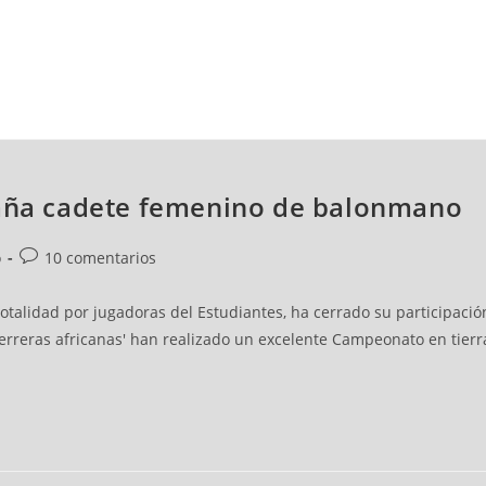
NCESTO
BALONMANO
WATERPOLO
POLIDEPORTIVO
paña cadete femenino de balonmano
o
10 comentarios
talidad por jugadoras del Estudiantes, ha cerrado su participación
erreras africanas' han realizado un excelente Campeonato en tierra