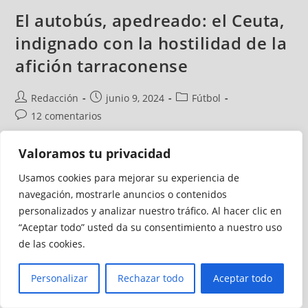
El autobús, apedreado: el Ceuta,
indignado con la hostilidad de la
afición tarraconense
Redacción
junio 9, 2024
Fútbol
12 comentarios
Se esperaba un partido caliente en el Nou Estadio de
Valoramos tu privacidad
Tarragona y lo cierto es que la AD Ceuta FC ha tenido que
Usamos cookies para mejorar su experiencia de
soportar una hostilidad enorme desde su llegada al recinto
navegación, mostrarle anuncios o contenidos
deportivo. El autocar del equipo ha sido apedreado por un
personalizados y analizar nuestro tráfico. Al hacer clic en
grupo de desaprensivos que han roto una de las lunas del
“Aceptar todo” usted da su consentimiento a nuestro uso
autocar del Ceuta.
de las cookies.
Continuar Leyendo
Personalizar
Rechazar todo
Aceptar todo