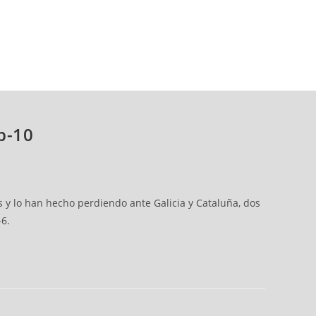
b-10
y lo han hecho perdiendo ante Galicia y Cataluña, dos
-6.