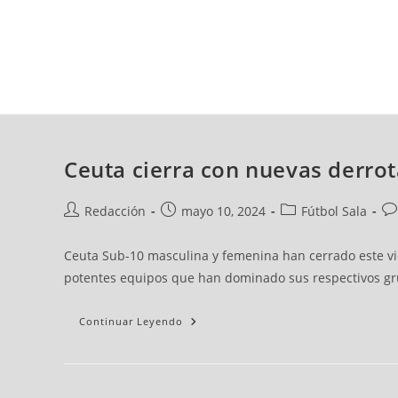
sábado, 08 ago, 2026
AD CEUTA
FÚTBOL
FÚTBOL SALA
BALO
Ceuta cierra con nuevas derrot
Redacción
mayo 10, 2024
Fútbol Sala
Ceuta Sub-10 masculina y femenina han cerrado este vi
potentes equipos que han dominado sus respectivos grupo
Continuar Leyendo