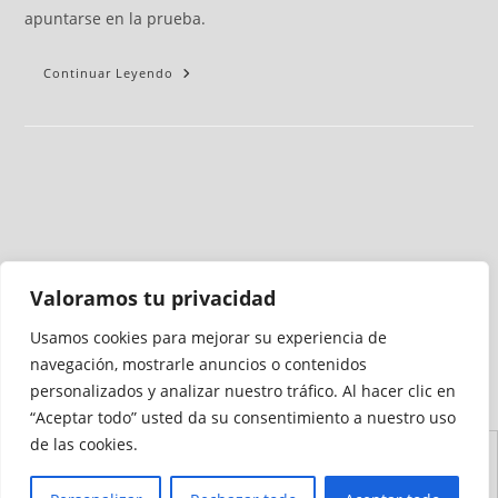
apuntarse en la prueba.
Continuar Leyendo
Valoramos tu privacidad
Usamos cookies para mejorar su experiencia de
Medio auditado por
navegación, mostrarle anuncios o contenidos
personalizados y analizar nuestro tráfico. Al hacer clic en
“Aceptar todo” usted da su consentimiento a nuestro uso
de las cookies.
Aviso
Declaración de
Mapa del
Política de
Política de
Legal
Accesibilidad
Sitio
Cookies
Privacidad