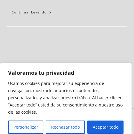
Continuar Leyendo
Valoramos tu privacidad
Usamos cookies para mejorar su experiencia de
Medio auditado por
navegación, mostrarle anuncios o contenidos
personalizados y analizar nuestro tráfico. Al hacer clic en
“Aceptar todo” usted da su consentimiento a nuestro uso
de las cookies.
Aviso
Declaración de
Mapa del
Política de
Política de
Legal
Accesibilidad
Sitio
Cookies
Privacidad
Personalizar
Rechazar todo
Aceptar todo