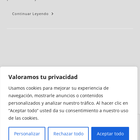
Continuar Leyendo
Valoramos tu privacidad
Usamos cookies para mejorar su experiencia de
Medio auditado por
navegación, mostrarle anuncios o contenidos
personalizados y analizar nuestro tráfico. Al hacer clic en
“Aceptar todo” usted da su consentimiento a nuestro uso
de las cookies.
Aviso
Declaración de
Mapa del
Política de
Política de
Legal
Accesibilidad
Sitio
Cookies
Privacidad
Personalizar
Rechazar todo
Aceptar todo