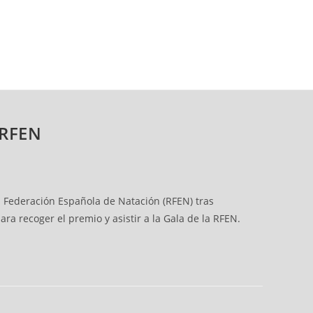
 RFEN
l Federación Española de Natación (RFEN) tras
 recoger el premio y asistir a la Gala de la RFEN.