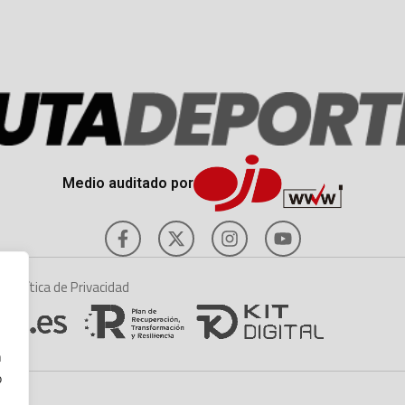
Medio auditado por
es
Política de Privacidad
n
o