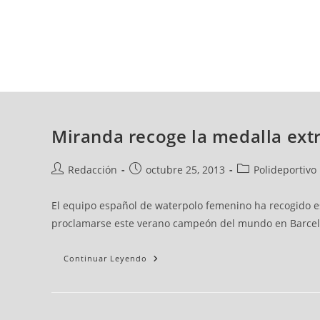
sábado, 08 ago, 2026
AD CEUTA
FÚTBOL
FÚTBOL SALA
BALO
Miranda recoge la medalla extr
Redacción
octubre 25, 2013
Polideportivo
El equipo español de waterpolo femenino ha recogido es
proclamarse este verano campeón del mundo en Barcelona
Continuar Leyendo