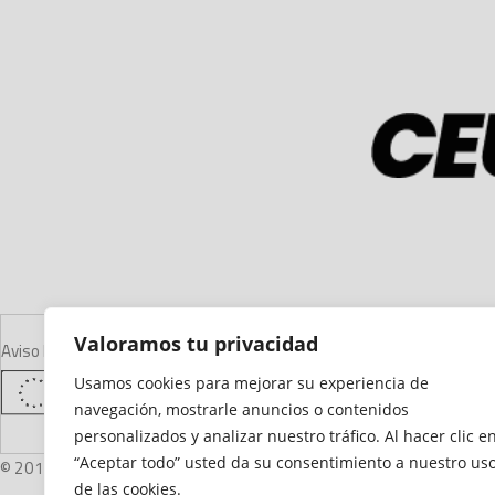
Valoramos tu privacidad
Aviso Legal
Declaración de Accesibilidad
Mapa del Sitio
Política de Cooki
Usamos cookies para mejorar su experiencia de
navegación, mostrarle anuncios o contenidos
personalizados y analizar nuestro tráfico. Al hacer clic e
“Aceptar todo” usted da su consentimiento a nuestro us
© 2012 - 2026 Ceuta Deportiva - Diario Digital Deportivo
de las cookies.