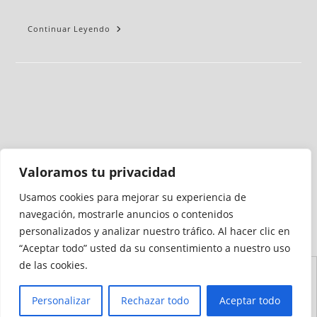
Continuar Leyendo
Valoramos tu privacidad
Usamos cookies para mejorar su experiencia de
Medio auditado por
navegación, mostrarle anuncios o contenidos
personalizados y analizar nuestro tráfico. Al hacer clic en
“Aceptar todo” usted da su consentimiento a nuestro uso
de las cookies.
Aviso
Declaración de
Mapa del
Política de
Política de
Legal
Accesibilidad
Sitio
Cookies
Privacidad
Personalizar
Rechazar todo
Aceptar todo