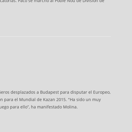
catorias. Paco se marchó al Poble Nou de División de
añeros desplazados a Budapest para disputar el Europeo,
ción para el Mundial de Kazan 2015. "Ha sido un muy
uego para ello”, ha manifestado Molina.