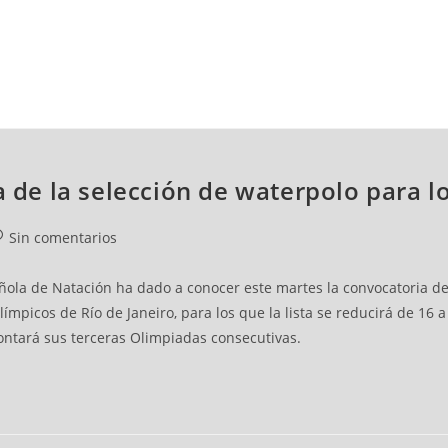
NCESTO
BALONMANO
WATERPOLO
POLIDEPORTIVO
a de la selección de waterpolo para l
Sin comentarios
ñola de Natación ha dado a conocer este martes la convocatoria de
mpicos de Río de Janeiro, para los que la lista se reducirá de 16 a 
rontará sus terceras Olimpiadas consecutivas.