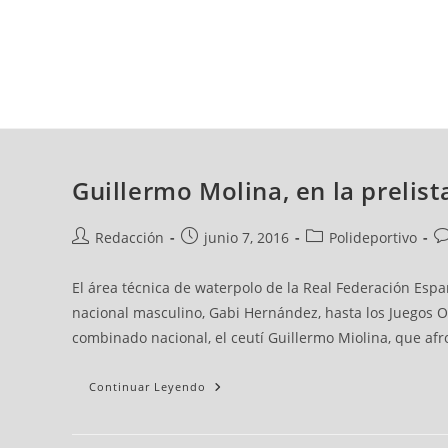
sábado, 08 ago, 2026
AD CEUTA
FÚTBOL
FÚTBOL SALA
BALO
Guillermo Molina, en la prelist
Redacción
junio 7, 2016
Polideportivo
El área técnica de waterpolo de la Real Federación Espa
nacional masculino, Gabi Hernández, hasta los Juegos Olí
combinado nacional, el ceutí Guillermo Miolina, que af
Continuar Leyendo