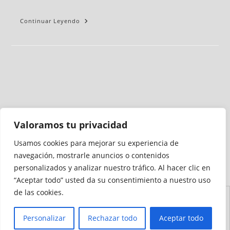
Continuar Leyendo
Valoramos tu privacidad
Usamos cookies para mejorar su experiencia de
Medio auditado por
navegación, mostrarle anuncios o contenidos
personalizados y analizar nuestro tráfico. Al hacer clic en
“Aceptar todo” usted da su consentimiento a nuestro uso
de las cookies.
Aviso
Declaración de
Mapa del
Política de
Política de
Legal
Accesibilidad
Sitio
Cookies
Privacidad
Personalizar
Rechazar todo
Aceptar todo