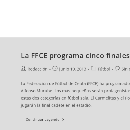
viernes, 07 ago, 2026
AD CEUTA
FÚTBOL
FÚTBOL SALA
BALO
La FFCE programa cinco finales
Redacción
junio 19, 2013
Fútbol
Sin 
La Federación de Fútbol de Ceuta (FFCE) ha programado es
Alfonso Murube. Los más pequeños serán protagonistas el
estas dos categorías en fútbol sala. El Carmelitas y el P
jugarán la final cadete en el estadio.
Continuar Leyendo