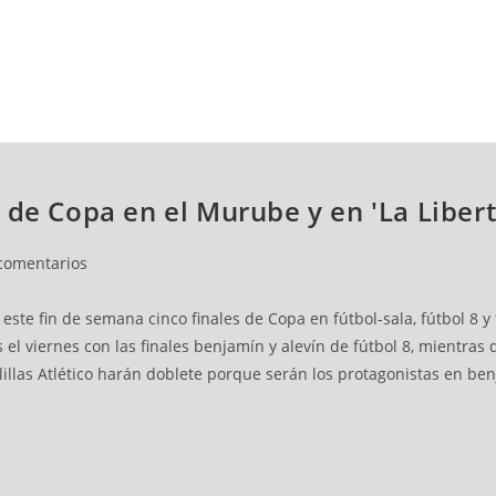
NCESTO
BALONMANO
WATERPOLO
POLIDEPORTIVO
 de Copa en el Murube y en 'La Liber
comentarios
te fin de semana cinco finales de Copa en fútbol-sala, fútbol 8 y fú
 viernes con las finales benjamín y alevín de fútbol 8, mientras 
olillas Atlético harán doblete porque serán los protagonistas en benj