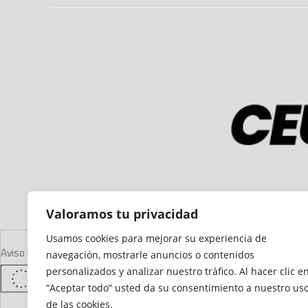
Valoramos tu privacidad
Usamos cookies para mejorar su experiencia de
Aviso Legal
Declaración de Accesibilidad
Mapa del Sitio
Política de Cooki
navegación, mostrarle anuncios o contenidos
personalizados y analizar nuestro tráfico. Al hacer clic e
“Aceptar todo” usted da su consentimiento a nuestro us
de las cookies.