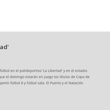
tad'
tbol en el polideportivo 'La Libertad' y en el estadio
que el domingo estarán en juego los títulos de Copa de
amín fútbol 8 y fútbol sala. El Puerto y el Natación