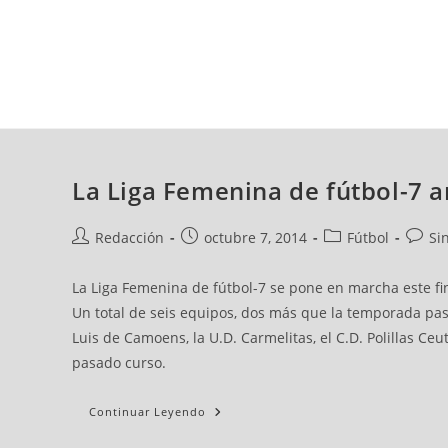
jueves, 06 ago, 2026
AD CEUTA
FÚTBOL
FÚTBOL SALA
BALO
La Liga Femenina de fútbol-7 a
Redacción
octubre 7, 2014
Fútbol
Si
La Liga Femenina de fútbol-7 se pone en marcha este fin 
Un total de seis equipos, dos más que la temporada pasa
Luis de Camoens, la U.D. Carmelitas, el C.D. Polillas Ceu
pasado curso.
Continuar Leyendo