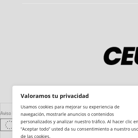
Valoramos tu privacidad
Usamos cookies para mejorar su experiencia de
Aviso Legal
Declaración de Accesibilidad
Mapa del Sitio
Política de Cooki
navegación, mostrarle anuncios o contenidos
personalizados y analizar nuestro tráfico. Al hacer clic e
“Aceptar todo” usted da su consentimiento a nuestro us
de las cookies.