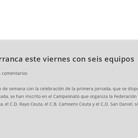
NCESTO
BALONMANO
WATERPOLO
POLIDEPORTIVO
rranca este viernes con seis equipos
n comentarios
de semana con la celebración de la primera jornada, que se disputar
da, se han inscrito en el Campeonato que organiza la Federación d
ta, el C.D. Rayo Ceuta, el C.B. Camoens Ceuta y el C.D. San Daniel,