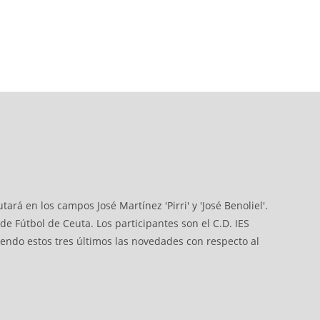
á en los campos José Martínez 'Pirri' y 'José Benoliel'.
e Fútbol de Ceuta. Los participantes son el C.D. IES
 siendo estos tres últimos las novedades con respecto al