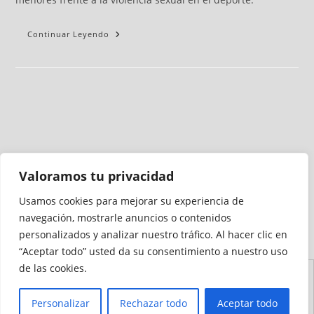
Continuar Leyendo
Valoramos tu privacidad
Usamos cookies para mejorar su experiencia de
Medio auditado por
navegación, mostrarle anuncios o contenidos
personalizados y analizar nuestro tráfico. Al hacer clic en
“Aceptar todo” usted da su consentimiento a nuestro uso
de las cookies.
Aviso
Declaración de
Mapa del
Política de
Política de
Legal
Accesibilidad
Sitio
Cookies
Privacidad
Personalizar
Rechazar todo
Aceptar todo