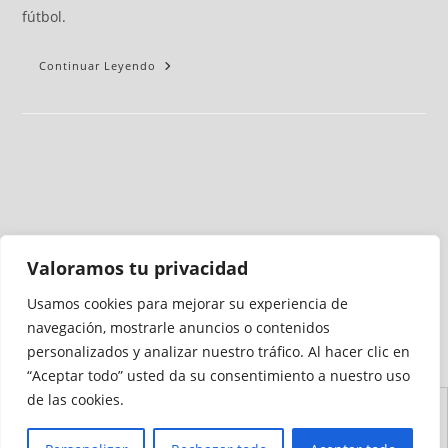
fútbol.
Continuar Leyendo
Valoramos tu privacidad
Usamos cookies para mejorar su experiencia de
Medio auditado por
navegación, mostrarle anuncios o contenidos
personalizados y analizar nuestro tráfico. Al hacer clic en
“Aceptar todo” usted da su consentimiento a nuestro uso
de las cookies.
Aviso
Declaración de
Mapa del
Política de
Política de
Legal
Accesibilidad
Sitio
Cookies
Privacidad