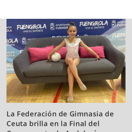
La Federación de Gimnasia de
Ceuta brilla en la Final del