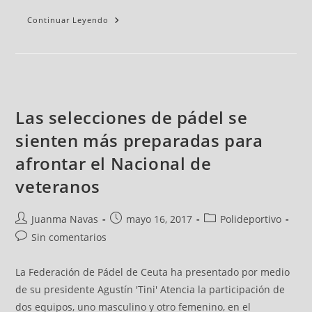
Continuar Leyendo
Las selecciones de pádel se
sienten más preparadas para
afrontar el Nacional de
veteranos
Juanma Navas
mayo 16, 2017
Polideportivo
Sin comentarios
La Federación de Pádel de Ceuta ha presentado por medio
de su presidente Agustín 'Tini' Atencia la participación de
dos equipos, uno masculino y otro femenino, en el