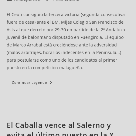
El Ceutí consiguió la tercera victoria (segunda consecutiva
fuera de casa) ante el BM. Mijas Colegio San Francisco de
Asís al que derrotó por 29-30 en partido de la 2ª Andaluza
juvenil de balonmano disputado en Fuengirola. El equipo
de Marco Arrabal está creciéndose ante la adversidad
(malos arbitrajes, horarios indecentes en la Península...)
para postularse como uno de los candidatos al primer
puesto en la competición malagueña.
Continuar Leyendo
El Caballa vence al Salerno y
evita el último puesto en la X