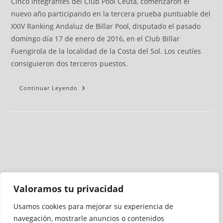
Cinco integrantes del Club Pool Ceuta, comenzaron el
nuevo año participando en la tercera prueba puntuable del
XXIV Ranking Andaluz de Billar Pool, disputado el pasado
domingo día 17 de enero de 2016, en el Club Billar
Fuengirola de la localidad de la Costa del Sol. Los ceutíes
consiguieron dos terceros puestos.
Continuar Leyendo
Valoramos tu privacidad
Usamos cookies para mejorar su experiencia de
Medio auditado por
navegación, mostrarle anuncios o contenidos