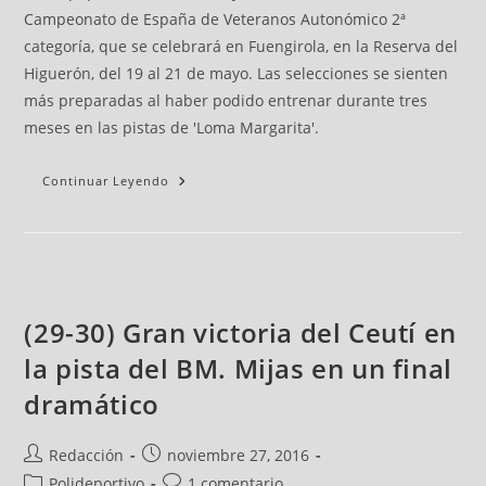
Campeonato de España de Veteranos Autonómico 2ª
categoría, que se celebrará en Fuengirola, en la Reserva del
Higuerón, del 19 al 21 de mayo. Las selecciones se sienten
más preparadas al haber podido entrenar durante tres
meses en las pistas de 'Loma Margarita'.
Continuar Leyendo
(29-30) Gran victoria del Ceutí en
la pista del BM. Mijas en un final
dramático
Redacción
noviembre 27, 2016
Polideportivo
1 comentario