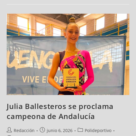
Julia Ballesteros se proclama
campeona de Andalucía
Redacción
junio 6, 2026
Polideportivo