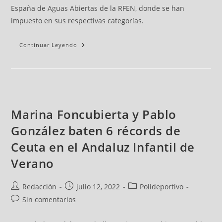
España de Aguas Abiertas de la RFEN, donde se han
impuesto en sus respectivas categorías.
Continuar Leyendo
Marina Foncubierta y Pablo
González baten 6 récords de
Ceuta en el Andaluz Infantil de
Verano
Redacción
julio 12, 2022
Polideportivo
Sin comentarios