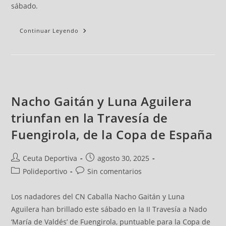
sábado.
Continuar Leyendo
Nacho Gaitán y Luna Aguilera
triunfan en la Travesía de
Fuengirola, de la Copa de España
Ceuta Deportiva
agosto 30, 2025
Polideportivo
Sin comentarios
Los nadadores del CN Caballa Nacho Gaitán y Luna
Aguilera han brillado este sábado en la II Travesía a Nado
‘María de Valdés’ de Fuengirola, puntuable para la Copa de