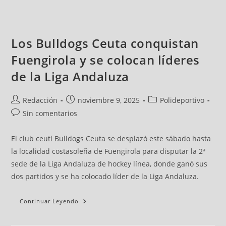
Los Bulldogs Ceuta conquistan
Fuengirola y se colocan líderes
de la Liga Andaluza
Redacción
noviembre 9, 2025
Polideportivo
Sin comentarios
El club ceutí Bulldogs Ceuta se desplazó este sábado hasta
la localidad costasoleña de Fuengirola para disputar la 2ª
sede de la Liga Andaluza de hockey línea, donde ganó sus
dos partidos y se ha colocado líder de la Liga Andaluza.
Continuar Leyendo