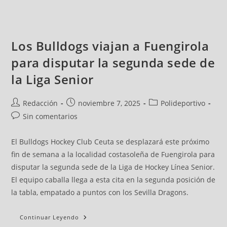
Los Bulldogs viajan a Fuengirola
para disputar la segunda sede de
la Liga Senior
Redacción
noviembre 7, 2025
Polideportivo
Sin comentarios
El Bulldogs Hockey Club Ceuta se desplazará este próximo
fin de semana a la localidad costasoleña de Fuengirola para
disputar la segunda sede de la Liga de Hockey Línea Senior.
El equipo caballa llega a esta cita en la segunda posición de
la tabla, empatado a puntos con los Sevilla Dragons.
Continuar Leyendo