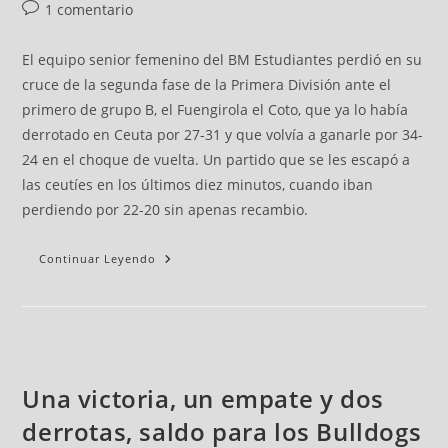
1 comentario
El equipo senior femenino del BM Estudiantes perdió en su
cruce de la segunda fase de la Primera División ante el
primero de grupo B, el Fuengirola el Coto, que ya lo había
derrotado en Ceuta por 27-31 y que volvía a ganarle por 34-
24 en el choque de vuelta. Un partido que se les escapó a
las ceutíes en los últimos diez minutos, cuando iban
perdiendo por 22-20 sin apenas recambio.
Continuar Leyendo
Una victoria, un empate y dos
derrotas, saldo para los Bulldogs