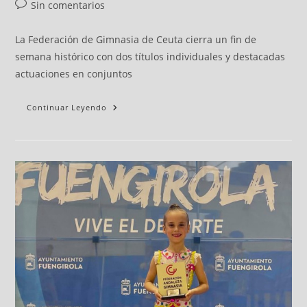
Sin comentarios
La Federación de Gimnasia de Ceuta cierra un fin de
semana histórico con dos títulos individuales y destacadas
actuaciones en conjuntos
Continuar Leyendo