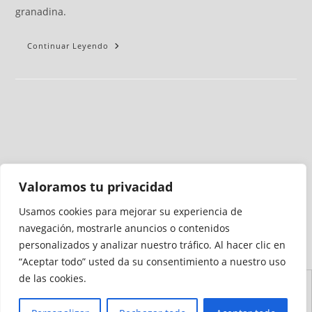
granadina.
Continuar Leyendo
Valoramos tu privacidad
Usamos cookies para mejorar su experiencia de
Medio auditado por
navegación, mostrarle anuncios o contenidos
personalizados y analizar nuestro tráfico. Al hacer clic en
“Aceptar todo” usted da su consentimiento a nuestro uso
de las cookies.
Aviso
Declaración de
Mapa del
Política de
Política de
Legal
Accesibilidad
Sitio
Cookies
Privacidad