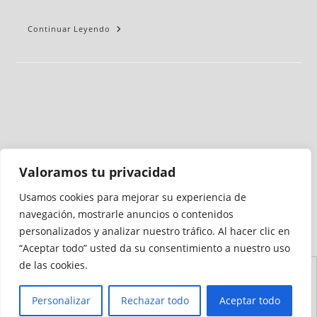
Continuar Leyendo
Valoramos tu privacidad
Usamos cookies para mejorar su experiencia de
Medio auditado por
navegación, mostrarle anuncios o contenidos
personalizados y analizar nuestro tráfico. Al hacer clic en
“Aceptar todo” usted da su consentimiento a nuestro uso
de las cookies.
Aviso
Declaración de
Mapa del
Política de
Política de
Legal
Accesibilidad
Sitio
Cookies
Privacidad
Personalizar
Rechazar todo
Aceptar todo