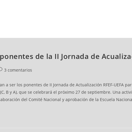
NCESTO
BALONMANO
WATERPOLO
POLIDEPORTIVO
ponentes de la II Jornada de Acualiz
3 comentarios
n a ser los ponentes de II Jornada de Actualización RFEF-UEFA para
A (C, B y A), que se celebrará el próximo 27 de septiembre. Una act
laboración del Comité Nacional y aprobación de la Escuela Naciona