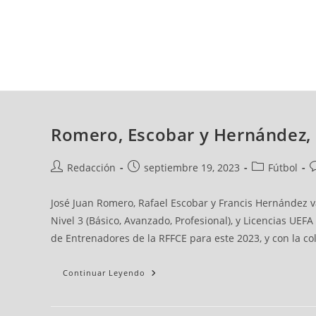
jueves, 06 ago, 2026
AD CEUTA
FÚTBOL
FÚTBOL SALA
BALO
Romero, Escobar y Hernández, 
Redacción
septiembre 19, 2023
Fútbol
José Juan Romero, Rafael Escobar y Francis Hernández va
Nivel 3 (Básico, Avanzado, Profesional), y Licencias UEF
de Entrenadores de la RFFCE para este 2023, y con la co
Continuar Leyendo