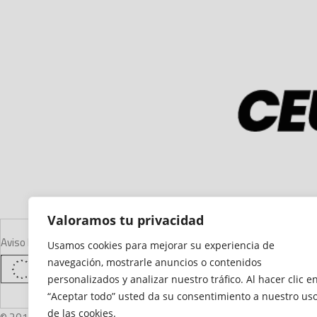
Valoramos tu privacidad
Aviso Legal
Declaración de Accesibilidad
Mapa del Sitio
Política de Cooki
Usamos cookies para mejorar su experiencia de
navegación, mostrarle anuncios o contenidos
personalizados y analizar nuestro tráfico. Al hacer clic e
“Aceptar todo” usted da su consentimiento a nuestro us
de las cookies.