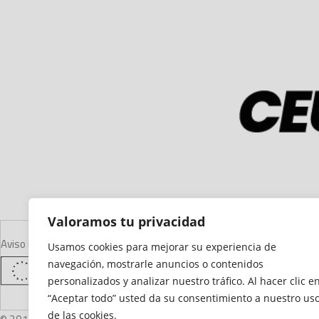
Valoramos tu privacidad
Aviso Legal
Declaración de Accesibilidad
Mapa del Sitio
Política de Cooki
Usamos cookies para mejorar su experiencia de
navegación, mostrarle anuncios o contenidos
personalizados y analizar nuestro tráfico. Al hacer clic e
“Aceptar todo” usted da su consentimiento a nuestro us
de las cookies.