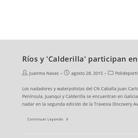
domingo, 09 ago, 2026
AD CEUTA
FÚTBOL
FÚTBOL SALA
BALO
Ríos y 'Calderilla' participan e
Juanma Navas
agosto 28, 2015
Polideport
Los nadadores y waterpolistas del CN Caballa Juan Carl
Península. Juanqui y Calderilla se encuentran en Galici
nadar en la segunda edición de la Travesía Discovery A
Continuar Leyendo