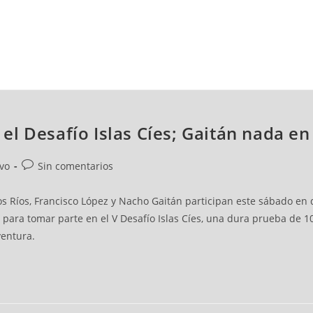
NCESTO
BALONMANO
WATERPOLO
POLIDEPORTIVO
n el Desafío Islas Cíes; Gaitán nada e
ivo
Sin comentarios
os Ríos, Francisco López y Nacho Gaitán participan este sábado en 
a para tomar parte en el V Desafío Islas Cíes, una dura prueba de 
ventura.