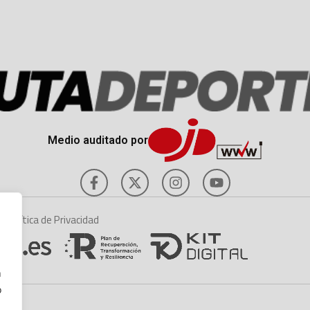
Medio auditado por
es
Política de Privacidad
n
o