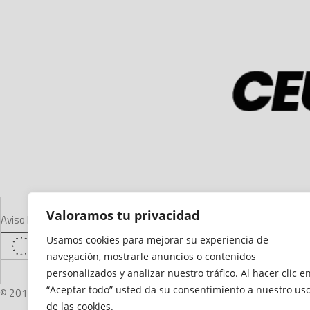
Valoramos tu privacidad
Aviso Legal
Declaración de Accesibilidad
Mapa del Sitio
Política de Cooki
Usamos cookies para mejorar su experiencia de
navegación, mostrarle anuncios o contenidos
personalizados y analizar nuestro tráfico. Al hacer clic e
“Aceptar todo” usted da su consentimiento a nuestro us
© 2012 - 2026 Ceuta Deportiva - Diario Digital Deportivo
de las cookies.