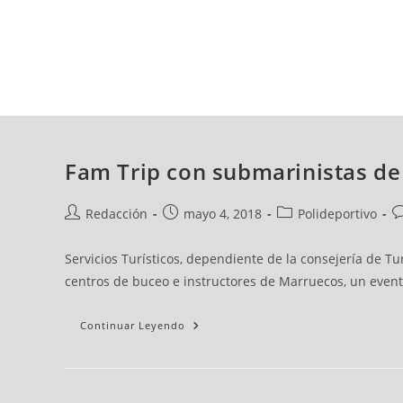
domingo, 09 ago, 2026
AD CEUTA
FÚTBOL
FÚTBOL SALA
BALO
Fam Trip con submarinistas de
Redacción
mayo 4, 2018
Polideportivo
Servicios Turísticos, dependiente de la consejería de Tu
centros de buceo e instructores de Marruecos, un event
Continuar Leyendo