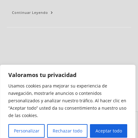
Continuar Leyendo
Valoramos tu privacidad
Usamos cookies para mejorar su experiencia de
Medio auditado por
navegación, mostrarle anuncios o contenidos
personalizados y analizar nuestro tráfico. Al hacer clic en
“Aceptar todo” usted da su consentimiento a nuestro uso
de las cookies.
Aviso
Declaración de
Mapa del
Política de
Política de
Legal
Accesibilidad
Sitio
Cookies
Privacidad
Personalizar
Rechazar todo
Aceptar todo