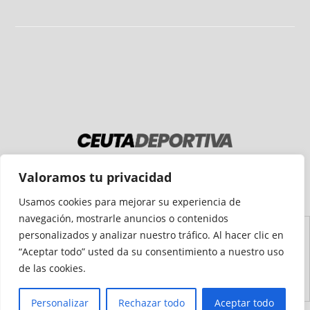
Medio auditado por
Valoramos tu privacidad
Usamos cookies para mejorar su experiencia de
navegación, mostrarle anuncios o contenidos
personalizados y analizar nuestro tráfico. Al hacer clic en
Aviso
Declaración de
Mapa del
Política de
Política de
“Aceptar todo” usted da su consentimiento a nuestro uso
Legal
Accesibilidad
Sitio
Cookies
Privacidad
de las cookies.
Personalizar
Rechazar todo
Aceptar todo