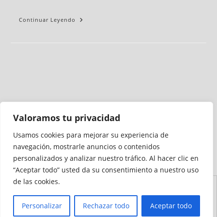
Continuar Leyendo
Valoramos tu privacidad
Usamos cookies para mejorar su experiencia de
Medio auditado por
navegación, mostrarle anuncios o contenidos
personalizados y analizar nuestro tráfico. Al hacer clic en
“Aceptar todo” usted da su consentimiento a nuestro uso
de las cookies.
Aviso
Declaración de
Mapa del
Política de
Política de
Legal
Accesibilidad
Sitio
Cookies
Privacidad
Personalizar
Rechazar todo
Aceptar todo