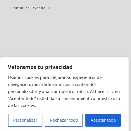
Continuar Leyendo
Valoramos tu privacidad
Usamos cookies para mejorar su experiencia de
Medio auditado por
navegación, mostrarle anuncios o contenidos
personalizados y analizar nuestro tráfico. Al hacer clic en
“Aceptar todo” usted da su consentimiento a nuestro uso
de las cookies.
Aviso
Declaración de
Mapa del
Política de
Política de
Legal
Accesibilidad
Sitio
Cookies
Privacidad
Personalizar
Rechazar todo
Aceptar todo