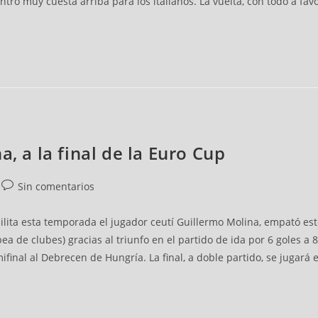
o muy cuesta arriba para los italianos. La vuelta, con todo a favor
a, a la final de la Euro Cup
Sin comentarios
milita esta temporada el jugador ceutí Guillermo Molina, empató este
a de clubes) gracias al triunfo en el partido de ida por 6 goles a 8
final al Debrecen de Hungría. La final, a doble partido, se jugará e