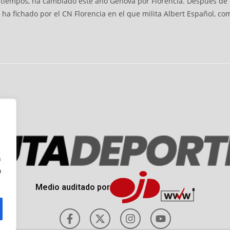
os tiempos, ha cambiado este año Génova por Florencia. Después de
 ha fichado por el CN Florencia en el que milita Albert Español, c
n
o
Medio auditado por