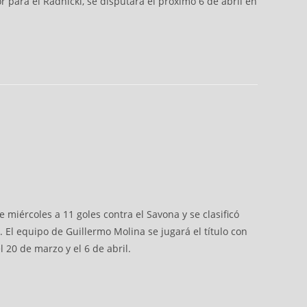
 para el Radnicki, se disputará el próximo 6 de abril en
 miércoles a 11 goles contra el Savona y se clasificó
. El equipo de Guillermo Molina se jugará el título con
l 20 de marzo y el 6 de abril.