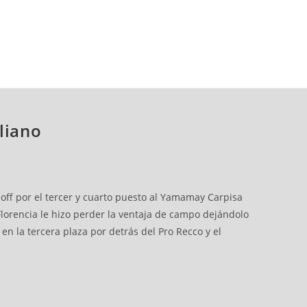
liano
 off por el tercer y cuarto puesto al Yamamay Carpisa
Florencia le hizo perder la ventaja de campo dejándolo
 la tercera plaza por detrás del Pro Recco y el