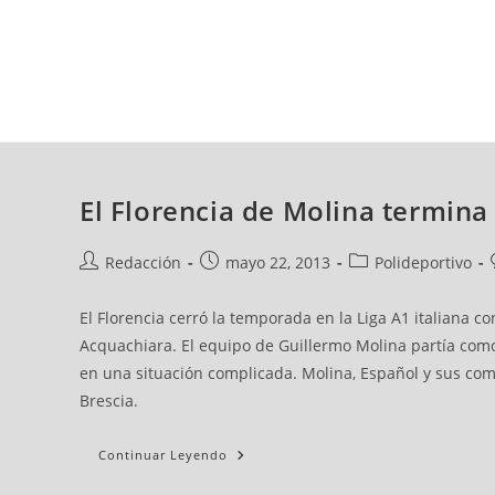
jueves, 06 ago, 2026
AD CEUTA
FÚTBOL
FÚTBOL SALA
BALO
El Florencia de Molina termina
Redacción
mayo 22, 2013
Polideportivo
El Florencia cerró la temporada en la Liga A1 italiana c
Acquachiara. El equipo de Guillermo Molina partía como 
en una situación complicada. Molina, Español y sus com
Brescia.
Continuar Leyendo