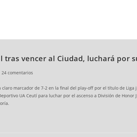
NCESTO
BALONMANO
WATERPOLO
POLIDEPORTIVO
l tras vencer al Ciudad, luchará por 
24 comentarios
laro marcador de 7-2 en la final del play-off por el título de Liga 
Deportivo UA Ceutí para luchar por el ascenso a División de Honor
oría.