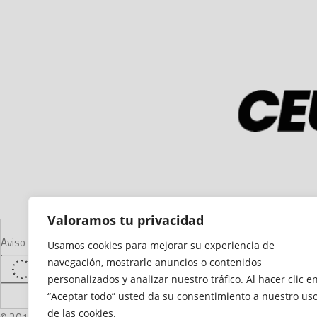
Valoramos tu privacidad
Aviso Legal
Declaración de Accesibilidad
Mapa del Sitio
Política de Cooki
Usamos cookies para mejorar su experiencia de
navegación, mostrarle anuncios o contenidos
personalizados y analizar nuestro tráfico. Al hacer clic e
“Aceptar todo” usted da su consentimiento a nuestro us
de las cookies.