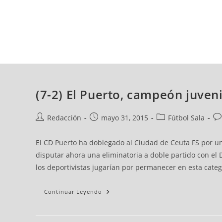
domingo, 09 ago, 2026
AD CEUTA
FÚTBOL
FÚTBOL SALA
BALO
(7-2) El Puerto, campeón juveni
Redacción
mayo 31, 2015
Fútbol Sala
El CD Puerto ha doblegado al Ciudad de Ceuta FS por un c
disputar ahora una eliminatoria a doble partido con el 
los deportivistas jugarían por permanecer en esta categ
Continuar Leyendo