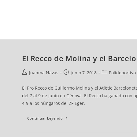
viernes, 07 ago, 2026
AD CEUTA
FÚTBOL
FÚTBOL SALA
BALO
El Recco de Molina y el Barcelo
Juanma Navas
junio 7, 2018
Polideportivo
El Pro Recco de Guillermo Molina y el Atlètic Barcelonet
del 7 al 9 de junio en Génova. El Recco ha ganado con a
4-9 a los húngaros del ZF Eger.
Continuar Leyendo