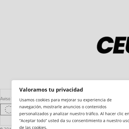
Valoramos tu privacidad
Aviso Legal
Declaración de Accesibilidad
Mapa del Sitio
Política de Cooki
Usamos cookies para mejorar su experiencia de
navegación, mostrarle anuncios o contenidos
personalizados y analizar nuestro tráfico. Al hacer clic e
“Aceptar todo” usted da su consentimiento a nuestro us
de las cookies.