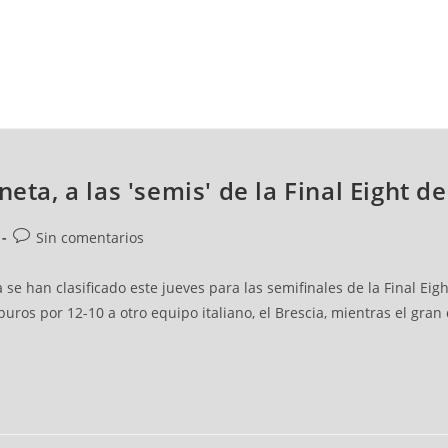
NCESTO
BALONMANO
WATERPOLO
POLIDEPORTIVO
neta, a las 'semis' de la Final Eight 
Sin comentarios
a se han clasificado este jueves para las semifinales de la Final E
puros por 12-10 a otro equipo italiano, el Brescia, mientras el g