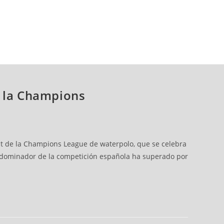
de la Champions
ight de la Champions League de waterpolo, que se celebra
ran dominador de la competición española ha superado por