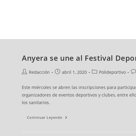
viernes, 07 ago, 2026
AD CEUTA
FÚTBOL
FÚTBOL SALA
BALO
Anyera se une al Festival Depor
Redacción
abril 1, 2020
Polideportivo
Este miércoles se abren las inscripciones para participar
organizadores de eventos deportivos y clubes, entre ello
los sanitarios.
Continuar Leyendo