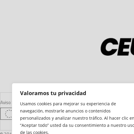
Valoramos tu privacidad
Aviso Legal
Declaración de Accesibilidad
Mapa del Sitio
Política de Cooki
Usamos cookies para mejorar su experiencia de
navegación, mostrarle anuncios o contenidos
personalizados y analizar nuestro tráfico. Al hacer clic e
“Aceptar todo” usted da su consentimiento a nuestro us
de las cookies.