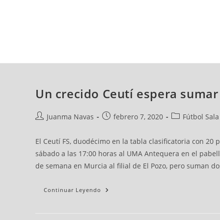
viernes, 07 ago, 2026
AD CEUTA
FÚTBOL
FÚTBOL SALA
BALO
Un crecido Ceutí espera sumar
Juanma Navas
febrero 7, 2020
Fútbol Sala
El Ceutí FS, duodécimo en la tabla clasificatoria con 20 
sábado a las 17:00 horas al UMA Antequera en el pabell
de semana en Murcia al filial de El Pozo, pero suman do
Continuar Leyendo