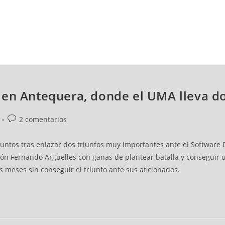
NCESTO
BALONMANO
WATERPOLO
POLIDEPORTIVO
 en Antequera, donde el UMA lleva d
2 comentarios
puntos tras enlazar dos triunfos muy importantes ante el Software De
ón Fernando Argüelles con ganas de plantear batalla y conseguir un
s meses sin conseguir el triunfo ante sus aficionados.