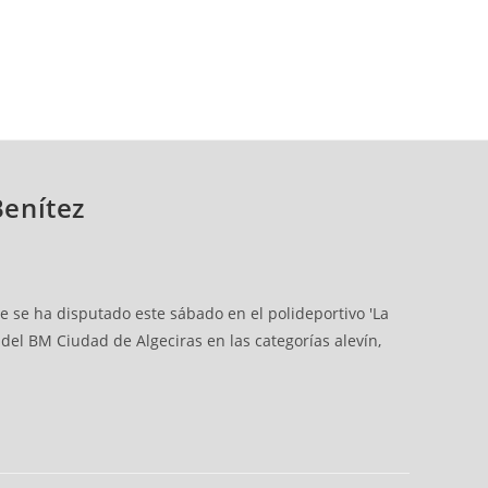
Benítez
e se ha disputado este sábado en el polideportivo 'La
del BM Ciudad de Algeciras en las categorías alevín,