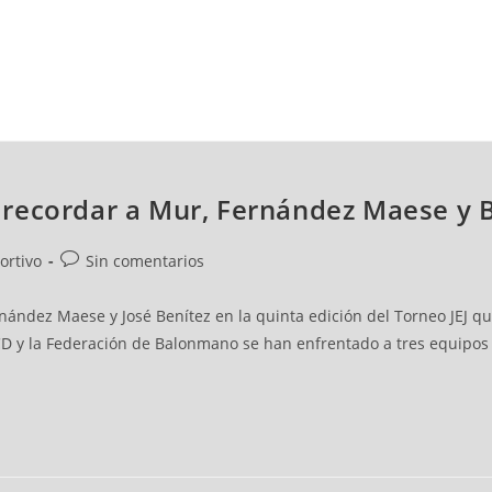
NCESTO
BALONMANO
WATERPOLO
POLIDEPORTIVO
recordar a Mur, Fernández Maese y 
ortivo
Sin comentarios
ández Maese y José Benítez en la quinta edición del Torneo JEJ qu
 ICD y la Federación de Balonmano se han enfrentado a tres equipos 