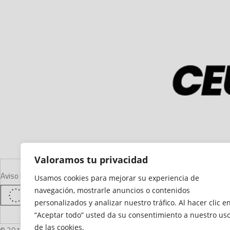
Valoramos tu privacidad
Aviso Legal
Declaración de Accesibilidad
Mapa del Sitio
Política de Cooki
Usamos cookies para mejorar su experiencia de
navegación, mostrarle anuncios o contenidos
personalizados y analizar nuestro tráfico. Al hacer clic e
“Aceptar todo” usted da su consentimiento a nuestro us
de las cookies.