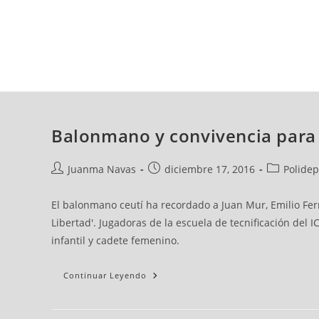
viernes, 07 ago, 2026
AD CEUTA
FÚTBOL
FÚTBOL SALA
BALO
Balonmano y convivencia para 
Juanma Navas
diciembre 17, 2016
Polidep
El balonmano ceutí ha recordado a Juan Mur, Emilio Fern
Libertad'. Jugadoras de la escuela de tecnificación del
infantil y cadete femenino.
Continuar Leyendo