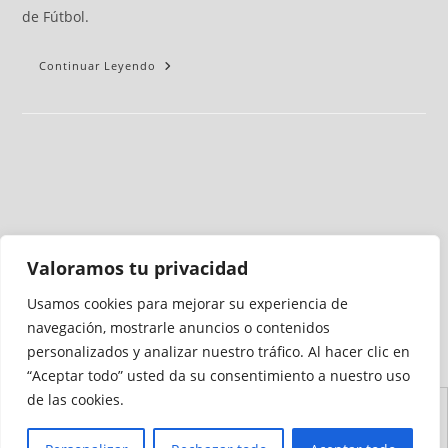
de Fútbol.
Continuar Leyendo
Valoramos tu privacidad
Usamos cookies para mejorar su experiencia de
Medio auditado por
navegación, mostrarle anuncios o contenidos
personalizados y analizar nuestro tráfico. Al hacer clic en
“Aceptar todo” usted da su consentimiento a nuestro uso
de las cookies.
Aviso
Declaración de
Mapa del
Política de
Política de
Legal
Accesibilidad
Sitio
Cookies
Privacidad