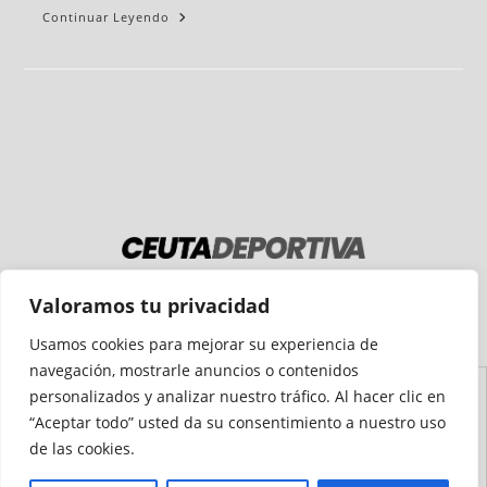
Continuar Leyendo
Medio auditado por
Valoramos tu privacidad
Usamos cookies para mejorar su experiencia de
navegación, mostrarle anuncios o contenidos
personalizados y analizar nuestro tráfico. Al hacer clic en
Aviso
Declaración de
Mapa del
Política de
Política de
“Aceptar todo” usted da su consentimiento a nuestro uso
Legal
Accesibilidad
Sitio
Cookies
Privacidad
de las cookies.