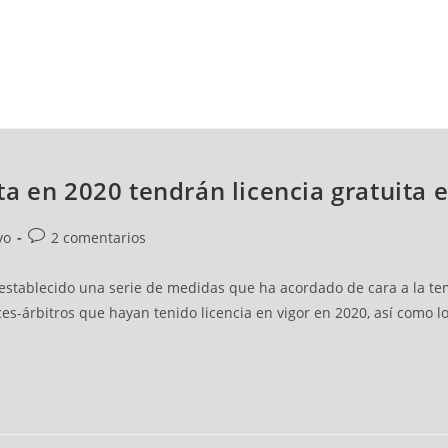
NCESTO
BALONMANO
WATERPOLO
POLIDEPORTIVO
a en 2020 tendrán licencia gratuita 
vo
2 comentarios
establecido una serie de medidas que ha acordado de cara a la tem
eces-árbitros que hayan tenido licencia en vigor en 2020, así como l