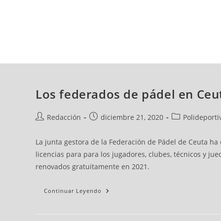
sábado, 08 ago, 2026
AD CEUTA
FÚTBOL
FÚTBOL SALA
BALO
Los federados de pádel en Ceut
Redacción
diciembre 21, 2020
Polideporti
La junta gestora de la Federación de Pádel de Ceuta ha 
licencias para para los jugadores, clubes, técnicos y ju
renovados gratuitamente en 2021.
Continuar Leyendo