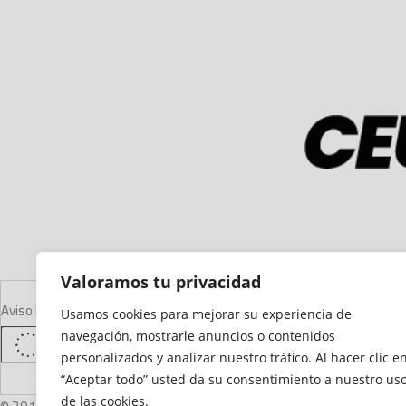
Valoramos tu privacidad
Aviso Legal
Declaración de Accesibilidad
Mapa del Sitio
Política de Cooki
Usamos cookies para mejorar su experiencia de
navegación, mostrarle anuncios o contenidos
personalizados y analizar nuestro tráfico. Al hacer clic e
“Aceptar todo” usted da su consentimiento a nuestro us
de las cookies.