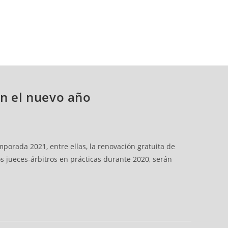
en el nuevo año
porada 2021, entre ellas, la renovación gratuita de
os jueces-árbitros en prácticas durante 2020, serán