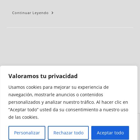
Continuar Leyendo
Valoramos tu privacidad
Usamos cookies para mejorar su experiencia de
Medio auditado por
navegación, mostrarle anuncios o contenidos
personalizados y analizar nuestro tráfico. Al hacer clic en
“Aceptar todo” usted da su consentimiento a nuestro uso
de las cookies.
Aviso
Declaración de
Mapa del
Política de
Política de
Legal
Accesibilidad
Sitio
Cookies
Privacidad
Personalizar
Rechazar todo
Aceptar todo