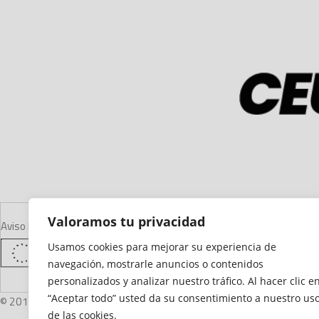
Valoramos tu privacidad
Aviso Legal
Declaración de Accesibilidad
Mapa del Sitio
Política de Cooki
Usamos cookies para mejorar su experiencia de
navegación, mostrarle anuncios o contenidos
personalizados y analizar nuestro tráfico. Al hacer clic e
“Aceptar todo” usted da su consentimiento a nuestro us
© 2012 - 2026 Ceuta Deportiva - Diario Digital Deportivo
de las cookies.