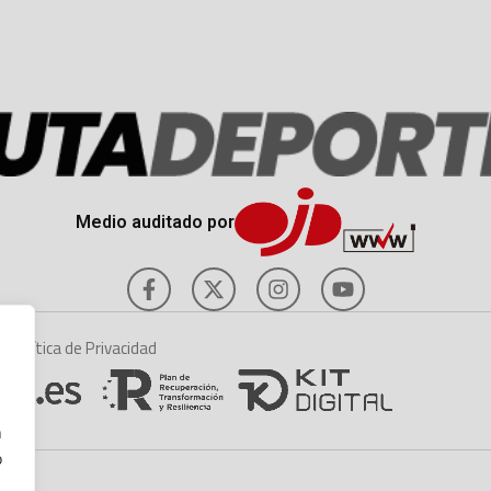
Medio auditado por
es
Política de Privacidad
n
o