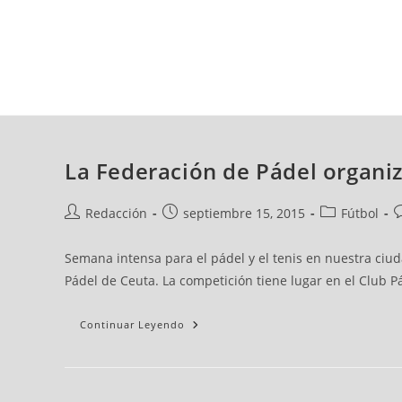
sábado, 08 ago, 2026
AD CEUTA
FÚTBOL
FÚTBOL SALA
BALO
La Federación de Pádel organi
Redacción
septiembre 15, 2015
Fútbol
Semana intensa para el pádel y el tenis en nuestra ciu
Pádel de Ceuta. La competición tiene lugar en el Club Pá
Continuar Leyendo