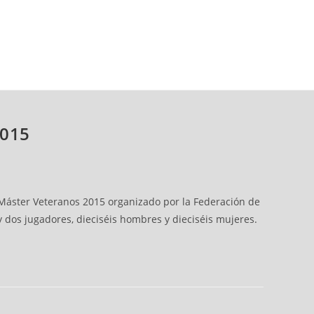
2015
l Máster Veteranos 2015 organizado por la Federación de
y dos jugadores, dieciséis hombres y dieciséis mujeres.