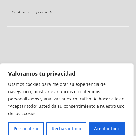
Continuar Leyendo
Valoramos tu privacidad
Usamos cookies para mejorar su experiencia de
Medio auditado por
navegación, mostrarle anuncios o contenidos
personalizados y analizar nuestro tráfico. Al hacer clic en
“Aceptar todo” usted da su consentimiento a nuestro uso
de las cookies.
Aviso
Declaración de
Mapa del
Política de
Política de
Legal
Accesibilidad
Sitio
Cookies
Privacidad
Personalizar
Rechazar todo
Aceptar todo